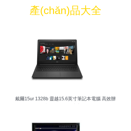
產(chǎn)品大全
戴爾15ur 1328b 靈越15.6英寸筆記本電腦 高效辦
公與輕量駕控的完美平衡