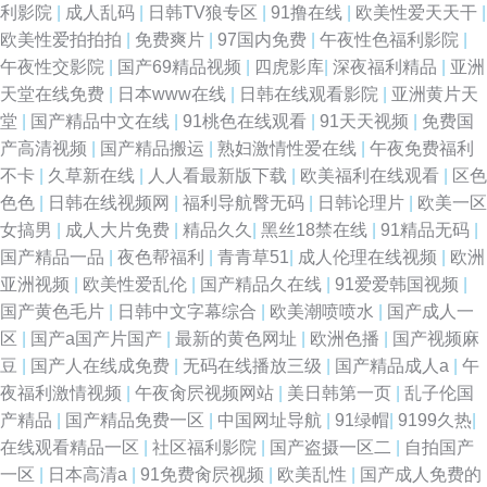
利影院
|
成人乱码
|
日韩TV狼专区
|
91撸在线
|
欧美性爱天天干
|
欧美性爱拍拍拍
|
免费爽片
|
97国内免费
|
午夜性色福利影院
|
在线 人妻丝袜色图 婷婷大香蕉伊人 久草免费欧美 超碰人人最新91 综合精品
午夜性交影院
|
国产69精品视频
|
四虎影库
|
深夜福利精品
|
亚洲
天堂在线免费
|
日本www在线
|
日韩在线观看影院
|
亚洲黄片天
综合欧美 国产精品乱轮一区二区 91社区视频在线观看 青青草原综合社区 伊
堂
|
国产精品中文在线
|
91桃色在线观看
|
91天天视频
|
免费国
产高清视频
|
国产精品搬运
|
熟妇激情性爱在线
|
午夜免费福利
人影院东京热 男人天堂亚洲手机版 91福利姬com 91尤物网站在线观看 影视
不卡
|
久草新在线
|
人人看最新版下载
|
欧美福利在线观看
|
区色
色色
|
日韩在线视频网
|
福利导航臀无码
|
日韩论理片
|
欧美一区
先锋资源av网 老湿机导航 www日韩激情com 在线观看小视频 91丝袜按摩
女搞男
|
成人大片免费
|
精品久久
|
黑丝18禁在线
|
91精品无码
|
国产精品一品
|
夜色帮福利
|
青青草51
|
成人伦理在线视频
|
欧洲
久久国产乱第一页 91综合娱乐在线 欧美日韩色网站 福利网址在线视频观看
亚洲视频
|
欧美性爱乱伦
|
国产精品久在线
|
91爱爱韩国视频
|
国产黄色毛片
|
日韩中文字幕综合
|
欧美潮喷喷水
|
国产成人一
超碰在线视91 91麻豆传媒免费卡通 国产亚洲欧美专区精品 91次元看片 男人
区
|
国产a国产片国产
|
最新的黄色网址
|
欧洲色播
|
国产视频麻
豆
|
国产人在线成免费
|
无码在线播放三级
|
国产精品成人a
|
午
的天堂91 91小视频国产 国内情侣视频在线91 91超碰在线视频 欧美日韩中
夜福利激情视频
|
午夜肏屄视频网站
|
美日韩第一页
|
乱子伦国
产精品
|
国产精品免费一区
|
中国网址导航
|
91绿帽
|
9199久热
|
文字幕 久久艹精品在线 影音先锋资av 狠狠撸狠狠操 91乱搞 东方影库av免费
在线观看精品一区
|
社区福利影院
|
国产盗摄一区二
|
自拍国产
一区
|
日本高清a
|
91免费肏屄视频
|
欧美乱性
|
国产成人免费的
看 95福利视频 亚洲av高清在线观看 九一日韩 亚洲最大的黄色小说网 青草社