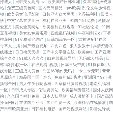
婷成人
|
日韩美女高清mv
|
欧美国产日韩亚洲
|
久草福利姬资源
站
|
免费三级黄色网
|
国内无码精品
|
gay欧美
|
乱伦文学激情视
频
|
欧美男女论理影院
|
日韩亚洲欧美另类
|
老湿福利社
|
殴美人
妖
|
中文字幕在线亚洲
|
福利在线亚洲
|
91国产91免费
|
激情深
爱五月
|
美女全黄网站
|
欧美福利在线观看
|
91社区论坛
|
91网
豆花视频
|
美女av免费观看
|
四虎乱码视频
|
午夜福利云c
|
丁香
桃花网
|
91免费黄色国产
|
日韩精品第一区
|
结衣波多野在线
|
青草女主播
|
国产最新视频
|
四虎四色
|
狼人狠狠干
|
高清资源在
线播放
|
日日撸天天操
|
国产中文字幕在线
|
欧美aaa
|
国产亚洲
综合久久
|
91成人久久久
|
91在线视频导航
|
无码成人精品
|
日
韩福利影院一区
|
在线观看h视频
|
日本三级带黄
|
91操你啊
|
人
妖专区
|
三级成人黄色
|
岛国AV动作无码
|
一卡二卡无码
|
青青
草原综合
|
精品国产国产综合
|
免费的a级毛片
|
亚洲国产97
|
激
播综合网
|
男人午夜影院蜜桃
|
久草福利资源视频
|
老湿机福利
一区
|
日韩成人专区
|
伦理资源站
|
欧美福利资源站
|
国外人妖网
站
|
久久国产福利免费
|
日本人妖网站
|
成人激情不卡
|
国产高清
操逼网站
|
在线国产不卡
|
国产性爱一级
|
欧洲精品在线播放
|
国
产日韩欧美亚洲
|
日韩福利电影
|
国产污视频网站
|
影音先锋成