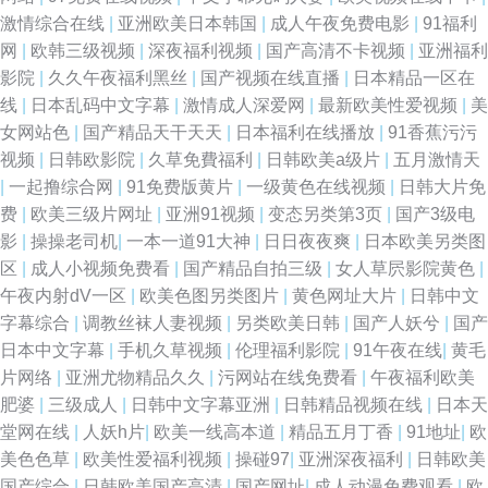
视频区 日韩A片一區二區三區 婷婷六月丁加勒比导航 日韩色图五月天 欧洲
激情综合在线
|
亚洲欧美日本韩国
|
成人午夜免费电影
|
91福利
网
|
欧韩三级视频
|
深夜福利视频
|
国产高清不卡视频
|
亚洲福利
精品久久密桃 日韩无码精品AⅤ 青青草原在线 色噜噜狠狠一区二区三 在线午
影院
|
久久午夜福利黑丝
|
国产视频在线直播
|
日本精品一区在
线
|
日本乱码中文字幕
|
激情成人深爱网
|
最新欧美性爱视频
|
美
夜浮力影院 91韩国黄色网页 91妻激情 91熟女在线破膜 91美女内射网站 91
女网站色
|
国产精品天干天天
|
日本福利在线播放
|
91香蕉污污
视频
|
日韩欧影院
|
久草免費福利
|
日韩欧美a级片
|
五月激情天
视频在线观看完整版 大香蕉51 东方AV区 天堂在线观看视频8 白丝白虎 欧美
|
一起撸综合网
|
91免费版黄片
|
一级黄色在线视频
|
日韩大片免
费
|
欧美三级片网址
|
亚洲91视频
|
变态另类第3页
|
国产3级电
性一区 欧美日韩色色 天天干天天做天天日 传媒二区传媒 91豆花熟女 韩国
影
|
操操老司机
|
一本一道91大神
|
日日夜夜爽
|
日本欧美另类图
区
|
成人小视频免费看
|
国产精品自拍三级
|
女人草屄影院黄色
|
AA毛片 微拍福利91 www日日日 91白丝国产 国产稀缺精品盗摄盗拍 五月天
午夜内射dV一区
|
欧美色图另类图片
|
黄色网址大片
|
日韩中文
字幕综合
|
调教丝袜人妻视频
|
另类欧美日韩
|
国产人妖兮
|
国产
伊人影院 人人超碰人人色 老司伊人 成人看片a口 无码高清精品成人 国产精
日本中文字幕
|
手机久草视频
|
伦理福利影院
|
91午夜在线
|
黄毛
片网络
|
亚洲尤物精品久久
|
污网站在线免费看
|
午夜福利欧美
品国产级国99 91新片 伊人精品大香蕉 狼人欧美性爱 国产第一页啪啪 青青草
肥婆
|
三级成人
|
日韩中文字幕亚洲
|
日韩精品视频在线
|
日本天
堂网在线
|
人妖h片
|
欧美一线高本道
|
精品五月丁香
|
91地址
|
欧
人与兽资源站 人妖伪娘扩肛 青青操逼在线
美色色草
|
欧美性爱福利视频
|
操碰97
|
亚洲深夜福利
|
日韩欧美
国产综合
|
日韩欧美国产高清
|
国产网址
|
成人动漫免费观看
|
欧