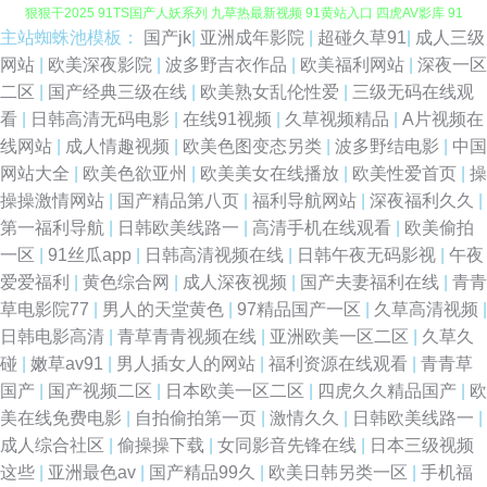
主站蜘蛛池模板：
国产jk
|
亚洲成年影院
|
超碰久草91
|
成人三级
91玉足视频在线播放 国产精品久久不能 91伊人自拍啦 欧美综合精品 95av
网站
|
欧美深夜影院
|
波多野吉衣作品
|
欧美福利网站
|
深夜一区
二区
|
国产经典三级在线
|
欧美熟女乱伦性爱
|
三级无码在线观
狠狠干2025 91TS国产人妖系列 九草热最新视频 91黄站入口 四虎AV影库 91
看
|
日韩高清无码电影
|
在线91视频
|
久草视频精品
|
A片视频在
线网站
|
成人情趣视频
|
欧美色图变态另类
|
波多野结电影
|
中国
网视频 91成人超碰刺激 av福利国产永久免费 69先锋资源 欧美视频一区在线
网站大全
|
欧美色欲亚州
|
欧美美女在线播放
|
欧美性爱首页
|
操
操操激情网站
|
国产精品第八页
|
福利导航网站
|
深夜福利久久
|
成人97超碰香蕉在线 瑟瑟综合网 海角资源总站 91小视频性生活 人妻一卡二
第一福利导航
|
日韩欧美线路一
|
高清手机在线观看
|
欧美偷拍
一区
|
91丝瓜app
|
日韩高清视频在线
|
日韩午夜无码影视
|
午夜
卡三卡 在线AA成人色网 人妻AV福利 爱豆视频在线观看免费 亚洲国产成人综
爱爱福利
|
黄色综合网
|
成人深夜视频
|
国产夫妻福利在线
|
青青
草电影院77
|
男人的天堂黄色
|
97精品国产一区
|
久草高清视频
|
合 美女逼91 狠狠干久久日 伊人青久久 国产成人社区 91麻豆蜜桃草莓社区
日韩电影高清
|
青草青青视频在线
|
亚洲欧美一区二区
|
久草久
碰
|
嫩草av91
|
男人插女人的网站
|
福利资源在线观看
|
青青草
午夜成人黑料福利 激情福利社 亚洲福利一区色午夜 海角紧网 91制服黑丝av
国产
|
国产视频二区
|
日本欧美一区二区
|
四虎久久精品国产
|
欧
美在线免费电影
|
自拍偷拍第一页
|
激情久久
|
日韩欧美线路一
|
国产情侣肏屄视频 91va在线观看 91诱惑 夜里操成人导航 超碰人人操 91美
成人综合社区
|
偷操操下载
|
女同影音先锋在线
|
日本三级视频
这些
|
亚洲最色av
|
国产精品99久
|
欧美日韩另类一区
|
手机福
女网站 福利姬粉嫩51 亚洲欧洲毛片 99草免费视频 日韩伦理视频 91狼人社