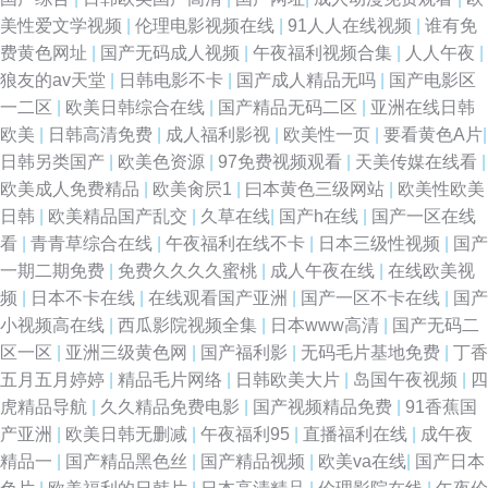
美性爱文学视频
|
伦理电影视频在线
|
91人人在线视频
|
谁有免
费黄色网址
|
国产无码成人视频
|
午夜福利视频合集
|
人人午夜
|
狼友的av天堂
|
日韩电影不卡
|
国产成人精品无吗
|
国产电影区
一二区
|
欧美日韩综合在线
|
国产精品无码二区
|
亚洲在线日韩
欧美
|
日韩高清免费
|
成人福利影视
|
欧美性一页
|
要看黄色A片
|
日韩另类国产
|
欧美色资源
|
97免费视频观看
|
天美传媒在线看
|
欧美成人免费精品
|
欧美肏屄1
|
曰本黄色三级网站
|
欧美性欧美
日韩
|
欧美精品国产乱交
|
久草在线
|
国产h在线
|
国产一区在线
看
|
青青草综合在线
|
午夜福利在线不卡
|
日本三级性视频
|
国产
一期二期免费
|
免费久久久久蜜桃
|
成人午夜在线
|
在线欧美视
频
|
日本不卡在线
|
在线观看国产亚洲
|
国产一区不卡在线
|
国产
小视频高在线
|
西瓜影院视频全集
|
日本www高清
|
国产无码二
区一区
|
亚洲三级黄色网
|
国产福利影
|
无码毛片基地免费
|
丁香
五月五月婷婷
|
精品毛片网络
|
日韩欧美大片
|
岛国午夜视频
|
四
虎精品导航
|
久久精品免费电影
|
国产视频精品免费
|
91香蕉国
产亚洲
|
欧美日韩无删减
|
午夜福利95
|
直播福利在线
|
成午夜
精品一
|
国产精品黑色丝
|
国产精品视频
|
欧美va在线
|
国产日本