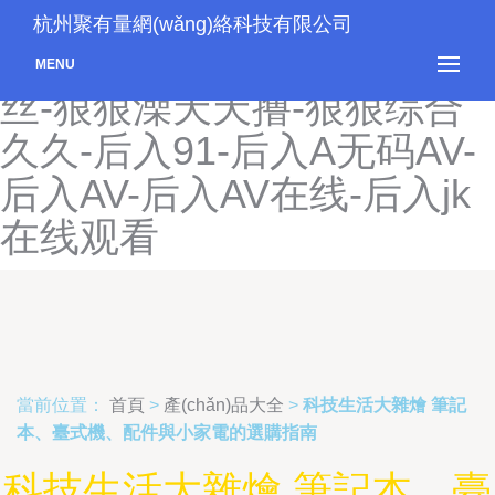
狠狠色综合久久-狠狠色综合
杭州聚有量網(wǎng)絡科技有限公司
网站久久-狠狠在线观看黑
MENU
丝-狠狠澡天天撸-狠狠综合
久久-后入91-后入A无码AV-
后入AV-后入AV在线-后入jk
在线观看
當前位置：
首頁
>
產(chǎn)品大全
>
科技生活大雜燴 筆記
本、臺式機、配件與小家電的選購指南
科技生活大雜燴 筆記本、臺