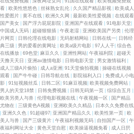
在线免费视频
|
深夜网址女同
|
91国在线观看
|
欧美视频免费观
看
|
欧美性悠悠色
|
丝袜熟女乱伦
|
久久国产精品影视
|
欧美成人
性爱图片
|
黄不在线
|
欧洲久久网
|
最新欧美性爱视频
|
在线观看
国产美女
|
国产浮力屁屁影院
|
亚洲国产在线观看
|
91电影天堂
|
中国成人无码
|
超碰狠狠插
|
午夜老湿
|
亚洲欧美国产另类
|
伦理
片网页
|
日韩伦理在线电影
|
无码射精网站
|
日韩在线一
|
日韩经
典三级
|
男的爱看的黄网址
|
欧美a级片电影
|
97人人干
|
综合色
在线播放
|
69色堂
|
麻豆久久
|
亚洲性网站
|
午夜福利院
|
超碰天
天撸天天日
|
亚洲av激情电影
|
日韩电影天堂
|
男女激情福利
|
成人三级A片偷拍
|
成人a亚洲
|
91天堂偷拍视频
|
操碰在线视频
观看
|
国产牛牛碰
|
日韩导航在线
|
影院福利入口
|
免费成人小电
影
|
91短视频丝瓜
|
日韩二区
|
91麻豆视频
|
欧美视频免费网站
|
男人的天堂18禁
|
日韩免费视频
|
日韩无码第一页
|
综综合五月
|
欧美另类人与兽
|
伦理电影视频在线
|
午夜视频一区
|
国产精品
尤物在
|
三级黄色A视频
|
亚洲欧美久久精品
|
日本久久免费在线
|
亚洲久久色
|
91超碰97
|
亚洲国产精品久久
|
欧美性第一页
|
欧
美人与兽
|
国产三级黄片
|
午夜福利视频无码
|
自拍国产一区
|
午
夜福利网址大全
|
黄色天堂自慰
|
欧美操逼视频免看
|
成人日屄