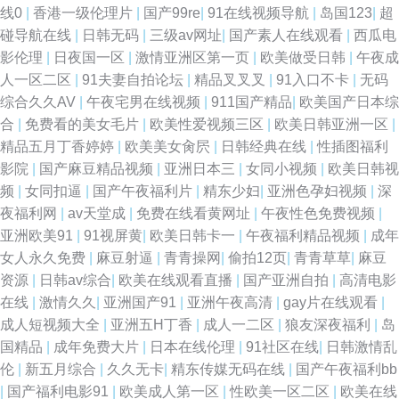
线0
|
香港一级伦理片
|
国产99re
|
91在线视频导航
|
岛国123
|
超
碰导航在线
|
日韩无码
|
三级av网址
|
国产素人在线观看
|
西瓜电
影伦理
|
日夜国一区
|
激情亚洲区第一页
|
欧美做受日韩
|
午夜成
人一区二区
|
91夫妻自拍论坛
|
精品叉叉叉
|
91入口不卡
|
无码
综合久久AV
|
午夜宅男在线视频
|
911国产精品
|
欧美国产日本综
合
|
免费看的美女毛片
|
欧美性爱视频三区
|
欧美日韩亚洲一区
|
精品五月丁香婷婷
|
欧美美女肏屄
|
日韩经典在线
|
性插图福利
影院
|
国产麻豆精品视频
|
亚洲日本三
|
女同小视频
|
欧美日韩视
频
|
女同扣逼
|
国产午夜福利片
|
精东少妇
|
亚洲色孕妇视频
|
深
夜福利网
|
av天堂成
|
免费在线看黄网址
|
午夜性色免费视频
|
亚洲欧美91
|
91视屏黄
|
欧美日韩卡一
|
午夜福利精品视频
|
成年
女人永久免费
|
麻豆射逼
|
青青操网
|
偷拍12页
|
青青草草
|
麻豆
资源
|
日韩av综合
|
欧美在线观看直播
|
国产亚洲自拍
|
高清电影
在线
|
激情久久
|
亚洲国产91
|
亚洲午夜高清
|
gay片在线观看
|
成人短视频大全
|
亚洲五H丁香
|
成人一二区
|
狼友深夜福利
|
岛
国精品
|
成年免费大片
|
日本在线伦理
|
91社区在线
|
日韩激情乱
伦
|
新五月综合
|
久久无卡
|
精东传媒无码在线
|
国产午夜福利bb
|
国产福利电影91
|
欧美成人第一区
|
性欧美一区二区
|
欧美在线