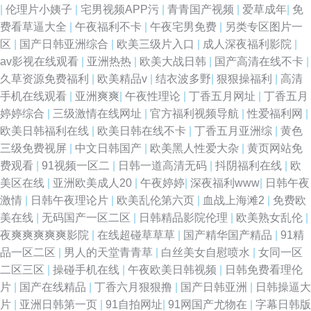
|
伦理片小姨子
|
宅男视频APP污
|
青青国产视频
|
爱草成年
|
免
费看草逼大全
|
午夜福利不卡
|
午夜宅男免费
|
另类专区图片一
区色色 福利小视频91 91国产精品乱子伦 国产精品九九极品 超碰91超碰 日
区
|
国产日韩亚洲综合
|
欧美三级片入口
|
成人深夜福利影院
|
av影视在线观看
|
亚洲热热
|
欧美大战日韩
|
国产高清在线不卡
|
韩成人无码人妻 婷婷五月天女人图 色五月成人导航 精品在线性 91视频资源
久草资源免费福利
|
欧美精品v
|
结衣波多野
|
狠狠操福利
|
高清
手机在线观看
|
亚洲爽爽
|
午夜性理论
|
丁香五月网址
|
丁香五月
站 一级肏屄视频区 91在线天堂 91蝌蚪pron 日本不卡二区 91艹在线 青青草
婷婷综合
|
三级激情在线网址
|
官方福利视频导航
|
性爱福利网
|
欧美日韩福利在线
|
欧美日韩在线不卡
|
丁香五月亚洲综
|
黄色
精品热 国产91tv www第一久久 www99男人天堂 日本成人中文在线 国产精
三级免费视屏
|
中文日韩国产
|
欧美黑人性爱大杂
|
黄页网站免
费观看
|
91视频一区二
|
日韩一道高清无码
|
抖阴福利在线
|
欧
品久久! 91夜夜撸 玖玖色无码 亚洲有码啪啪视频 97人妻资源总站 另类五月
美区在线
|
亚洲欧美成人20
|
午夜婷婷
|
深夜福利www
|
日韩午夜
激情
|
日韩午夜理论片
|
欧美乱伦第六页
|
血战上海滩2
|
免费欧
天图片 91日本丝袜 东京热色淫爽片 久久肏屄视频呢 91蝌蚪pron 福利视频
美在线
|
无码国产一区二区
|
日韩精品影院伦理
|
欧美熟女乱伦
|
夜爽爽爽爽爽影院
|
在线超碰草草草
|
国产精华国产精品
|
91精
二区 91豆花网页电脑版 四虎影城库 91手机视频在线观看 影音先锋鲁丝 91
品一区二区
|
男人的天堂青青草
|
白丝美女自慰喷水
|
女同一区
二区三区
|
操碰手机在线
|
午夜欧美日韩视频
|
日韩免费看理伦
午夜福利 九一在线网止 91最新播放地址 中文网91 久9一区 成人做爱在线 影
片
|
国产在线精品
|
丁香六月狠狠撸
|
国产日韩亚洲
|
日韩操逼大
片
|
亚洲日韩第一页
|
91自拍网址
|
91网国产尤物在
|
字幕日韩版
音先锋成人A片 亚洲线路一二三 亚洲午夜久久 91操屄91爽o 91欧美大片 91