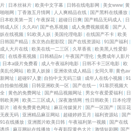
人福利网 豆花视频在线 密桃网站 亚洲色图男人天堂Av 91黄软件免费版下 手
片
|
日本丝袜片
|
欧美中文字幕
|
日韩在线电影网
|
美女www
|
黄
啪啪网
|
丁香激五月情网
|
人人爽精品在线
|
国产黑料在线播放
|
机在线观看殴美三 国产成人午夜福利视频 偷拍福利av导航 国产精品拍 久久
日本欧美第一页
|
午夜探花
|
超碰日日爽
|
国产精品无码成人
|
日
韩成人区
|
久久AV
|
国产色系视频
|
成人免费视频观看
|
国产人
成人网 国产第6页 91N网站在线se 黄色片视频网站欧美 91超碰网 久久大神
妖在线视频
|
91欧美人妖
|
美国伦理电影
|
在线国产不卡
|
欧美
日韩国产精品
|
东京热自慰影院
|
国产在线资源站
|
91国产福利
|
黄色三级网 91福利视频无毒不卡 男女黄色91 91精品白丝国产 熟女国产一区
成人大片在线
|
欧美在线一二三区
|
久草香蕉
|
欧美黑人性爱影
院
|
在线香蕉视频
|
日韩精品tv
|
午夜国产理伦
|
免费成年人影片
国产TS重口人妖 色色在线综合 91秘密入口 91色超碰人人 91黑丝成人视频
|
日本a级片免费看
|
成人午夜福利电影
|
日韩不卡三区电影
|
欧
美乱伦网站
|
欧美人妖操
|
亚洲依依成人精品
|
女同久草
|
黄色av
黄色色情软件 欧美国产日韩福利 久久这里面 人妖另类人兽 日韩2p 亚洲欧美
新网址
|
超碰97人妻
|
自拍中文无码三级
|
成年人在线小视频
|
91
自拍偷拍视频
|
日韩亚洲欧美一区
|
国产在线一
|
91靠屄视频大
九区 91熊猫在线 蜜桃最新视频在线观看 探花AV在线网站 色色社区日韩AV
全
|
黄色的免费网址
|
国产精品视频网址
|
男女午夜爱爱福利
|
日
韩欧美网
|
欧美二三区成人
|
深夜激情网
|
性日韩欧美
|
日本伦理
欧美在线人畜 久久香蕉影院 欧美午夜久久婷婷 欧美亚洲日韩成人 免费看91
影片
|
谁有免费黄色网址
|
麻豆传媒簧片
|
国产一区国产
|
国豆花
无夜无码
|
亚洲精品麻豆网站
|
超碰婷婷五月
|
福利资源站
|
国产
网站 1024精品在线视频 伪娘自慰射精 91福利社迅雷 激情文学俺去也婷婷
91在线播放
|
亚洲图片欧美日韩
|
午夜福利第一视频
|
国产在线
诱惑
|
麻豆网站在线播放
|
午夜影院黄色大片
|
激情短剧网
|
国产