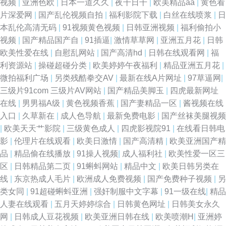
视频
|
亚洲色欧
|
日本一道久久
|
夜干日干
|
欧美精品aa
|
黄色看
片深爱网
|
国产乱伦视频自拍
|
福利影院下载
|
白丝在线喷浆
|
日
本乱伦高清无码
|
91视频黄色视频
|
日韩亚洲视频
|
福利偷拍小
视频
|
国产精品国产自
|
91插逼
|
激情草草网
|
亚洲五月花
|
日韩
欧美性爱在线
|
自慰乱网站
|
国产高清hd
|
日韩在线观看网
|
福
利资源站
|
操碰超碰分类
|
欧美婷婷午夜福利
|
精品亚洲五月花
|
微拍福利广场
|
另类残酷拳交AV
|
最新在线A片网址
|
97草逼网
|
三级片91com 三级片AV网站
|
国产精品美脚玉
|
四虎最新网址
在线
|
男男福A级
|
黄色视频香蕉
|
国产妻精品一区
|
酱视频在线
入口
|
久草新在
|
成人色导航
|
最新免费电影
|
国产丝袜美腿视频
|
欧美天天艹影院
|
三级黄色成人
|
四虎影视院91
|
在线看日韩电
影
|
伦理片在线观看
|
欧美日激情
|
国产高清精
|
欧美亚洲国产精
品
|
精品偷在线播放
|
91操人视频
|
成人福利社
|
欧美性爱一区三
区
|
日韩精品第二页
|
91蝌蚪网站
|
精品中文
|
欧美日韩另类在
线
|
东京热成人毛片
|
欧洲成人免费视频
|
国产免费种子视频
|
另
类女同
|
91超碰蝌蚪亚洲
|
强奸制服中文字幕
|
91一级在线
|
精品
人妻在线观看
|
五月天婷婷综合
|
日韩黄色网址
|
日韩美女永久
网
|
日韩成人豆花视频
|
欧美亚洲日韩在线
|
欧美喷潮H
|
亚洲婷