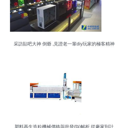
采訪貼吧大神 倒爺 ,見證老一輩diy玩家的極客精神
塑料再生造粒機械價格與批發(fā)解析 從廠家到計