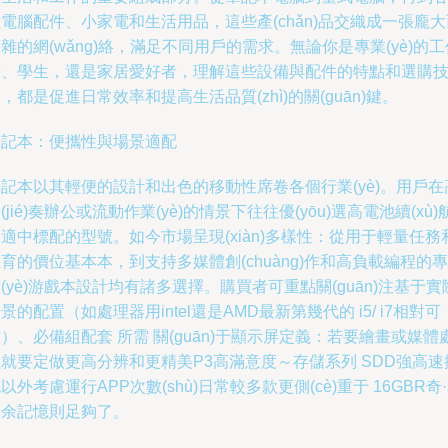
電腦配件、小家電和生活用品，這些產(chǎn)品交織成一張龐大
雜的網(wǎng)絡，滿足不同用戶的需求。無論你是專業(yè)的工
者、學生，還是家居愛好者，理解這些設備與配件的特點和選購
，都是促進日常效率和提高生活品質(zhì)的關(guān)鍵。
筆記本：便攜性與場景適配
記本以其輕便的設計和出色的移動性席卷各個行業(yè)。用戶在
(jié)奏辦公或流動作業(yè)的情景下往往優(yōu)選高電池續(xù)
適中標配的型號。如今市場呈現(xiàn)多樣性：從用于輕量任務
育的價位基本本，到支持多媒體創(chuàng)作和高負載編程的專
(yè)游戲本設計均有諸多選擇。購買者可重點關(guān)注基于實
景的配置（如處理器用intel還是AMD最新第幾代的 i5/ i7相對可
）、必備組配套 所需 關(guān)于顯示屏定義：若要繪畫或媒體
就要定做更高分辨和更精美P3高滿意度～存儲系列 SDD強高速
以外考慮運行APP次數(shù)日常較多款更側(cè)重于 16GBR奇
多余記憶則足夠了。