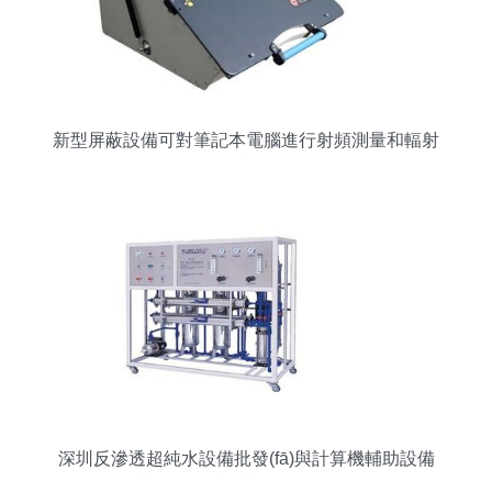
新型屏蔽設備可對筆記本電腦進行射頻測量和輻射
測量
深圳反滲透超純水設備批發(fā)與計算機輔助設備
兩大領(lǐng)域的協(xié)同發(fā)展