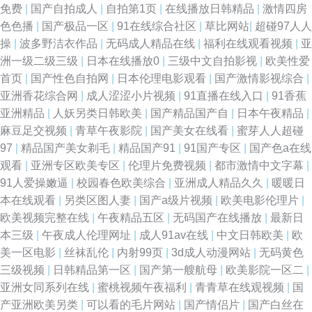
免费
|
国产自拍成人
|
自拍第1页
|
在线播放日韩精品
|
激情四房
色色播
|
国产极品一区
|
91在线综合社区
|
草比网站
|
超碰97人人
操
|
波多野洁衣作品
|
无码成人精品在线
|
福利在线观看视频
|
亚
洲一级二级三级
|
日本在线播放0
|
三级中文自拍影视
|
欧美性爱
首页
|
国产性色自拍网
|
日本伦理电影观看
|
国产激情影视综合
|
亚洲香花综合网
|
成人涩涩小片视频
|
91直播在线入口
|
91香蕉
亚洲精品
|
人妖另类日韩欧美
|
国产精品国产自
|
日本午夜精品
|
麻豆足交视频
|
青草午夜影院
|
国产美女在线看
|
蜜芽人人超碰
97
|
精品国产美女剃毛
|
精品国产91
|
91国产专区
|
国产色a在线
观看
|
亚洲专区欧美专区
|
伦理片免费视频
|
都市激情中文字幕
|
91人爱操嫩逼
|
校园春色欧美综合
|
亚洲成人精品久久
|
暖暖日
本在线观看
|
另类区图人妻
|
国产a级片视频
|
欧美电影伦理片
|
欧美视频完整在线
|
午夜精品五区
|
无码国产在线播放
|
最新日
本三级
|
午夜成人伦理网址
|
成人91av在线
|
中文日韩欧美
|
欧
美一区电影
|
丝袜乱伦
|
内射99页
|
3d成人动漫网站
|
无码黄色
三级视频
|
日韩精品第一区
|
国产第一艘航母
|
欧美影院一区二
|
亚洲女同系列在线
|
蜜桃视频午夜福利
|
青青草在线观视频
|
国
产亚洲欧美另类
|
可以看的毛片网站
|
国产情侣片
|
国产白丝在