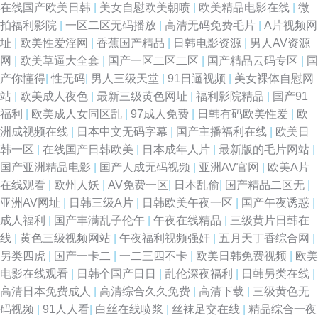
在线国产欧美日韩
|
美女自慰欧美朝喷
|
欧美精品电影在线
|
微
拍福利影院
|
一区二区无码播放
|
高清无码免费毛片
|
A片视频网
址
|
欧美性爱淫网
|
香蕉国产精品
|
日韩电影资源
|
男人AV资源
网
|
欧美草逼大全套
|
国产一区二区二区
|
国产精品云码专区
|
国
产你懂得
|
性无码
|
男人三级天堂
|
91日逼视频
|
美女裸体自慰网
站
|
欧美成人夜色
|
最新三级黄色网址
|
福利影院精品
|
国产91
福利
|
欧美成人女同区乱
|
97成人免费
|
日韩有码欧美性爱
|
欧
洲成视频在线
|
日本中文无码字幕
|
国产主播福利在线
|
欧美日
韩一区
|
在线国产日韩欧美
|
日本成年人片
|
最新版的毛片网站
|
国产亚洲精品电影
|
国产人成无码视频
|
亚洲AV官网
|
欧美A片
在线观看
|
欧州人妖
|
AV免费一区
|
日本乱偷
|
国产精品二区无
|
亚洲AV网址
|
日韩三级A片
|
日韩欧美午夜一区
|
国产午夜诱惑
|
成人福利
|
国产丰满乱子伦午
|
午夜在线精品
|
三级黄片日韩在
线
|
黄色三级视频网站
|
午夜福利视频强奸
|
五月天丁香综合网
|
另类四虎
|
国产一卡二
|
一二三四不卡
|
欧美日韩免费视频
|
欧美
电影在线观看
|
日韩个国产日日
|
乱伦深夜福利
|
日韩另类在线
|
高清日本免费成人
|
高清综合久久免费
|
高清下载
|
三级黄色无
码视频
|
91人人看
|
白丝在线喷浆
|
丝袜足交在线
|
精品综合一夜