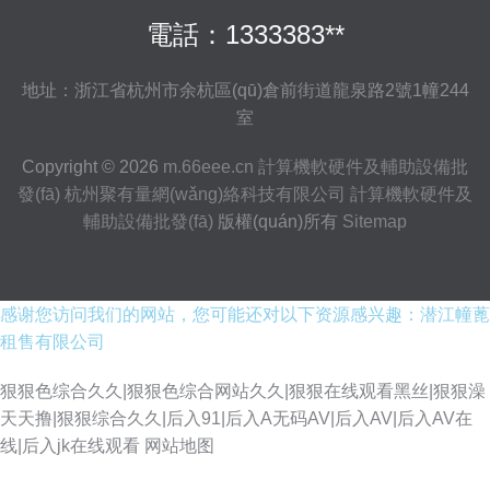
電話：1333383**
地址：浙江省杭州市余杭區(qū)倉前街道龍泉路2號1幢244
室
Copyright © 2026
m.66eee.cn
計算機軟硬件及輔助設備批
發(fā)
杭州聚有量網(wǎng)絡科技有限公司
計算機軟硬件及
輔助設備批發(fā)
版權(quán)所有
Sitemap
感谢您访问我们的网站，您可能还对以下资源感兴趣：潜江幢蓖
租售有限公司
狠狠色综合久久|狠狠色综合网站久久|狠狠在线观看黑丝|狠狠澡
天天撸|狠狠综合久久|后入91|后入A无码AV|后入AV|后入AV在
线|后入jk在线观看
网站地图