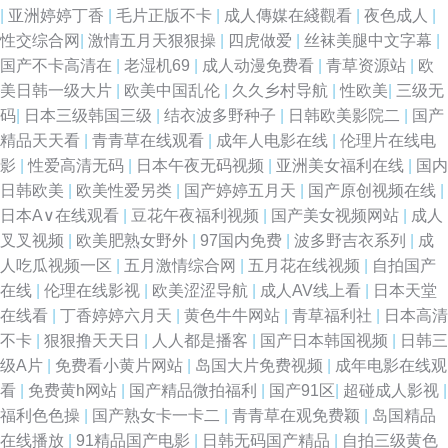
|
亚洲婷婷丁香
|
毛片正版不卡
|
成人傳媒在綫觀看
|
夜色成人
|
性交综合网
|
激情五月天狠狠操
|
四虎做爱
|
丝袜美腿中文字幕
|
高清网站入口 91免费福利视频 国产自拍偷偷视频 美欧韩视频 97伦理影院 国
国产不卡高清在
|
老湿机69
|
成人动漫免费看
|
青草资源站
|
欧
美日韩一级大片
|
欧美中国乱伦
|
久久乡村导航
|
性欧美
|
三级无
产精品久久绿色 成人91制服社区 欧亚美日 亚洲国产欧美日韩 91传媒在线免
码
|
日本三级韩国三级
|
结衣波多野种子
|
日韩欧美影院二
|
国产
精品天天看
|
青青草在线观看
|
成年人电影在线
|
伦理片在线电
费观看 操碰在线不卡 久久精品多人 天堂成人三区 91cn在线 成人TV午夜福
影
|
性爱高清无码
|
日本午夜无码视频
|
亚洲美女福利在线
|
国内
日韩欧美
|
欧美性爱另类
|
国产婷婷五月天
|
国产原创视频在线
|
利 性欧美99 大香蕉av网络 偷拍99热 高清打炮视频 91茄子蜜桃 传媒视频免
日本A∨在线观看
|
豆花午夜福利视频
|
国产美女视频网站
|
成人
叉叉视频
|
欧美肥熟女野外
|
97国内免费
|
波多野吉衣系列
|
成
费在线观看 日韩无码一二一三四五 久久精品九欧美 91操13 日韩大香蕉在线
人吃瓜视频一区
|
五月激情综合网
|
五月花在线视频
|
自拍国产
在线
|
伦理在线影视
|
欧美涩涩导航
|
成人AV线上看
|
日本天堂
91在线五月天 男女喷水网站 91热播社区 久久精品视频网站 草比网站安全访
在线看
|
丁香婷婷六月天
|
黄色牛牛网站
|
青草福利社
|
日本高清
不卡
|
狠狠撸天天日
|
人人都是播客
|
国产日本韩国视频
|
日韩三
问方法 91免费视频版 探花精选 91资原总站 91做爱视频在线观看 91久久乱
级A片
|
免费看小黄片网站
|
岛国大片免费视频
|
成年电影在线观
看
|
免费黄h网站
|
国产精品微拍福利
|
国产91区
|
超碰成人影视
|
子伦 日韩精品中文字幕在线 亚洲东方aV色图 91大神 超碰在线91人人操 成
福利色色操
|
国产熟女卡一卡二
|
青青草在观免费颖
|
岛国精品
在线播放
|
91精品国产电影
|
日韩无码国产精品
|
自拍三级黄色