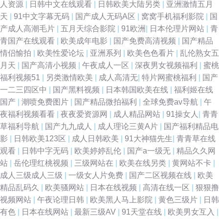
人资源
|
日韩中文在线观看
|
日韩欧美大陆另类
|
亚洲激情五月
天
|
91中文字幕无码
|
国产成人无码A区
|
窝窝手机福利影院
|
国
产成人高潮毛片
|
五月天综合影院
|
91欧洲
|
日本伦理片网站
|
青
青国产在线观看
|
欧美成年电影
|
国产免费高清视频
|
国产精品
情侣愉拍
|
欧美性爱论坛
|
亚洲系列
|
欧美色色看片
|
乱伦熟女五
月天
|
国产高清小视频
|
午夜成人一区
|
深夜男女视频福利
|
蜜桃
福利视频51
|
另类激情欧美
|
成人高清无
|
特片网蜜桃福利
|
国产
一二三四区中
|
国产黑料视频
|
日本韩国欧美在线
|
福利姬在线
国产
|
潮喷免费图片
|
国产精品微拍福利
|
全球免费av导航
|
午
夜福利视频看看
|
夜夜爱资源网
|
成人精品网站
|
91操女人
|
青青
草福利导航
|
国产九九成人
|
成人理论三黄A片
|
国产福利精品电
影
|
日韩欧美123区
|
成人日韩欧美
|
91大神猫先生
|
青青草在线
观看
|
日韩中字无码
|
欧美婷婷乱伦
|
国产a一级无
|
精品久久网
站
|
岳伦理红桃视频
|
三级网站在
|
欧美在线另类
|
黄网站不卡
|
成人三级成人三级
|
一级女人片免费
|
国产二区视频在线
|
欧美
精品乱码久
|
欧美骚网站
|
日本在线视频
|
高清在线一区
|
狠狠撸
视频网站
|
午夜论理日韩
|
欧美黑人马上影院
|
黄色三级片
|
日韩
有色
|
日本在线网站
|
最新三级AV
|
91天堂在线
|
欧美男女互入
|