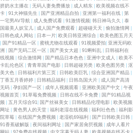
91网美女 91情爱网美国 亚洲不卡的AV在线 超碰97人人操 91看女 深夜福利
挤奶水主播在
|
无码人妻免费播放
|
成人精东
|
欧美视频在线不
卡
|
91大神猫先生
|
国产亚洲精品自拍
|
亚洲第一福利在线
|
第
91 av福利在线播放 香蕉国产视频 大香蕉综合 91视频站 亚洲AV先锋 先锋av
一宅男AV导航
|
成人免费试看
|
91激情视频
|
韩日神马久久
|
泰
国最美人妖宝儿
|
成人国产免费观看
|
超碰碰天天
|
偷拍激情网
|
黄色电影 日韩A级电影 91在线精品送 香蕉久久影院 www四虎av 麻豆国产作
日韩色成人网站
|
日本一片
|
欧美日韩亚洲综合
|
欧美色图五月天
|
国产91精品一区
|
蜜桃尤物在线观看
|
91视频爱拍
|
亚洲无码欧
爱91 久久香蕉网av 久久亚洲天堂 精品精品 国产精选95视频 乱伦社撸小姐
洲
|
国产无码二区一区
|
国产美女大超
|
91蝌蚪乱
|
日韩福利在
线视频
|
综合激情网
|
国产精品日本色色
|
亚洲中文成人
|
欧美不
青青草久久嗯伊人 蜜臀刺激网 欧美另类bdsm 久久五月性爱网 狠狠亚洲欧美
卡乱伦色区
|
青青草国产电影
|
日韩超碰另类
|
欧美色图另类
|
沤
美大色
|
日韩福利片第三页
|
日韩欧美巨乳
|
综合亚洲国产精品
|
日韩 国产福利一区二区三区 免费爱爱影院 欧美成人久久六月色三 欧美性爱
丁香五月香婷婷
|
日韩精品福利
|
日韩岛国大片
|
成人国产高清
无码
|
孕妇国产一区
|
成年人视频观看
|
亚洲欧美国产中文
|
午夜
页一区 人妻聚会中出中文 精品少妇一区二区 国产精区久久婷 成人网站午夜
视频首页
|
91草莓免费视频
|
日韩在线不卡免费
|
国产91精品视
频
|
五月天综合91
|
国产丝袜美女
|
日韩精品伦理电影
|
欧美视频
TS黑料吃瓜一区二区 91久要 91探花传媒 91牛牛 91网络在线看 91美女色色
网址
|
黄色男人的天堂
|
福利老湿在线视频
|
福利社色色
|
福利影
院草莓
|
在线国产免费视频
|
老湿机69福利
|
国产日韩欧美日韩
|
91日在线 91黄色视频偷拍 91蜜臀中文字幕 91黑丝福利 91poy九色视频 91
91香蕉破解版
|
夜间福利网址
|
国产家居肏屄视频
|
成年人看片
网站
|
97免费在线视频
|
中文字幕无码人妻
|
欧美视频在线不卡
|