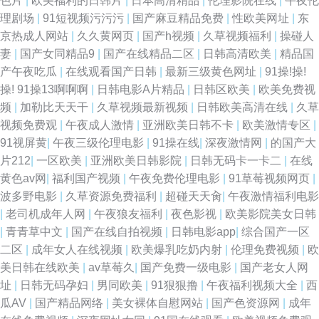
色片
|
欧美福利的日韩片
|
日本高清精品
|
伦理影院在线
|
午夜伦
理剧场
|
91短视频污污污
|
国产麻豆精品免费
|
性欧美网址
|
东
京热成人网站
|
久久黄网页
|
国产h视频
|
久草视频福利
|
操碰人
妻
|
国产女同精品9
|
国产在线精品二区
|
日韩高清欧美
|
精品国
产午夜吃瓜
|
在线观看国产日韩
|
最新三级黄色网址
|
91操!操!
操! 91操13啊啊啊
|
日韩电影A片精品
|
日韩区欧美
|
欧美免费视
频
|
加勒比天天干
|
久草视频最新视频
|
日韩欧美高清在线
|
久草
视频免费观
|
午夜成人激情
|
亚洲欧美日韩不卡
|
欧美激情专区
|
91视屏黄
|
午夜三级伦理电影
|
91操在线
|
深夜激情网
|
的国产大
片212
|
一区欧美
|
亚洲欧美日韩影院
|
日韩无码卡一卡二
|
在线
黄色av网
|
福利国产视频
|
午夜免费伦理电影
|
91草莓视频网页
|
波多野电影
|
久草资源免费福利
|
超碰天天肏
|
午夜激情福利电影
|
老司机成年人网
|
午夜狼友福利
|
夜色影视
|
欧美影院美女日韩
|
青青草中文
|
国产在线自拍视频
|
日韩电影app
|
综合国产一区
二区
|
成年女人在线视频
|
欧美爆乳吃奶内射
|
伦理免费视频
|
欧
美日韩在线欧美
|
av草莓久
|
国产免费一级电影
|
国产老女人网
址
|
日韩无码孕妇
|
男同欧美
|
91狠狠撸
|
午夜福利视频大全
|
西
瓜AV
|
国产精品网络
|
美女裸体自慰网站
|
国产色资源网
|
成年